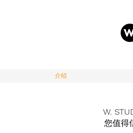
介绍
W. STU
您值得