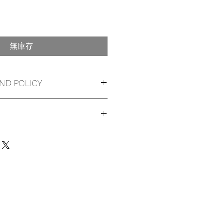
無庫存
ND POLICY
ND
 ORDER CONFIRMATION