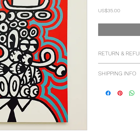
價
US$35.00
格
RETURN & REFU
NO RETURN & REFU
SHIPPING INFO
WILL INFORM WITH