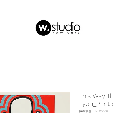
This Way T
Lyon_Print
庫存單位： NL00006