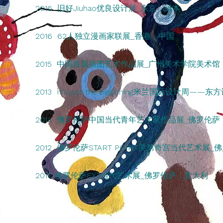
2016 旧好Jiuhao优良设计展_东京，日本
2016 62人独立漫画家联展_香港，中国
2015 中国首届插图艺术作品展_广州美术学院美术
2013 It’s just the beginning米兰国
2013 佛罗伦萨中国当代青年艺术家作品展_佛罗伦萨
2012 佛罗伦萨START POINT美第奇宫当代艺术展
2011 佛罗伦萨EX3当代艺术展_佛罗伦萨，意大利